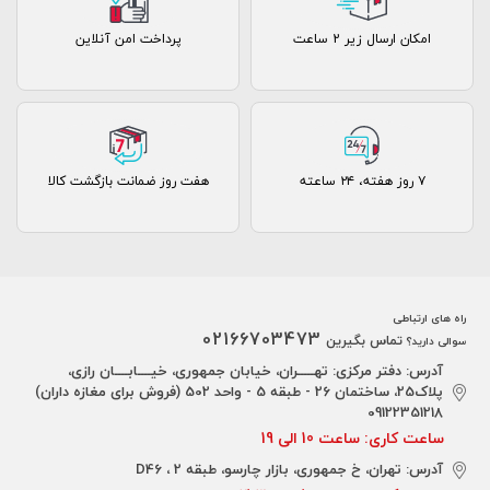
امکان ارسال زیر 2 ساعت
پرداخت امن آنلاین
۷ روز ﻫﻔﺘﻪ، ۲۴ ﺳﺎﻋﺘﻪ
هفت روز ضمانت بازگشت کالا
راه های ارتباطی
02166703473
تماس بگیرین
سوالی دارید؟
آدرس: دفتر مرکزی: تهـــــران، خیابان جمهوری، خیــــابــــان رازی،
پلاک25، ساختمان 26 - طبقه 5 - واحد 502 (فروش برای مغازه داران)
09122351218
ساعت کاری: ساعت 10 الی 19
آدرس: تهران، خ جمهوری، بازار چارسو، طبقه 2 ، D46