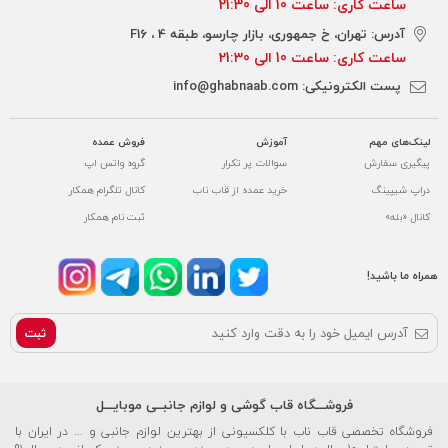
ساعت کاری: ساعت 10 الی 21:30
آدرس: تهران، خ جمهوری، بازار چارسو، طبقه 4 ، F16
ساعت کاری: ساعت 10 الی 21:30
پست الکترونیکی:
info@ghabnaab.com
لینک‌های مهم
آموزش
فروش عمده
پیگیری سفارش
سوالات پر تکرار
گروه واتس اپ
دراپ شیپینگ
خرید عمده از قاب ناب
کانال تلگرام همکار
کانال «بله»
ثبت نام همکار
همراه ما باشید!
ثبت
فروشـــگاه قاب گوشی و لوازم جانبــی موبایـــل
فروشگاه تخصصی قاب ناب با کلکسیونی از بهترین لوازم جانبی و ... در ایران با