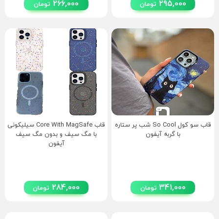
266,000
295,000
تومان
تومان
قاب سو کول So Cool شب پر ستاره
قاب Core With MagSafe سیلیکونی
با گربه آیفون
با مگ سیف و بدون مگ سیف‌
آیفون
284,000
341,000
تومان
تومان