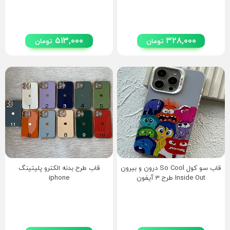
513,000
328,000
تومان
تومان
قاب سو کول So Cool درون و بیرون
قاب طرح بدنه الکترو پلیتینگ
Inside Out طرح 3 آیفون
iphone