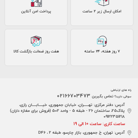
امکان ارسال زیر 2 ساعت
پرداخت امن آنلاین
۷ روز ﻫﻔﺘﻪ، ۲۴ ﺳﺎﻋﺘﻪ
هفت روز ضمانت بازگشت کالا
راه های ارتباطی
02166703473
تماس بگیرین
سوالی دارید؟
آدرس: دفتر مرکزی: تهـــــران، خیابان جمهوری، خیــــابــــان رازی،
پلاک25، ساختمان 26 - طبقه 5 - واحد 502 (فروش برای مغازه داران)
09122351218
ساعت کاری: ساعت 10 الی 19
آدرس: تهران، خ جمهوری، بازار چارسو، طبقه 2 ، D46