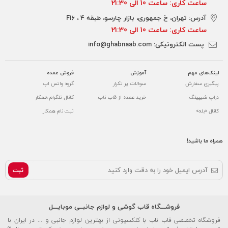
ساعت کاری: ساعت 10 الی 21:30
آدرس: تهران، خ جمهوری، بازار چارسو، طبقه 4 ، F16
ساعت کاری: ساعت 10 الی 21:30
پست الکترونیکی:
info@ghabnaab.com
لینک‌های مهم
آموزش
فروش عمده
پیگیری سفارش
سوالات پر تکرار
گروه واتس اپ
دراپ شیپینگ
خرید عمده از قاب ناب
کانال تلگرام همکار
کانال «بله»
ثبت نام همکار
همراه ما باشید!
ثبت
فروشـــگاه قاب گوشی و لوازم جانبــی موبایـــل
فروشگاه تخصصی قاب ناب با کلکسیونی از بهترین لوازم جانبی و ... در ایران با