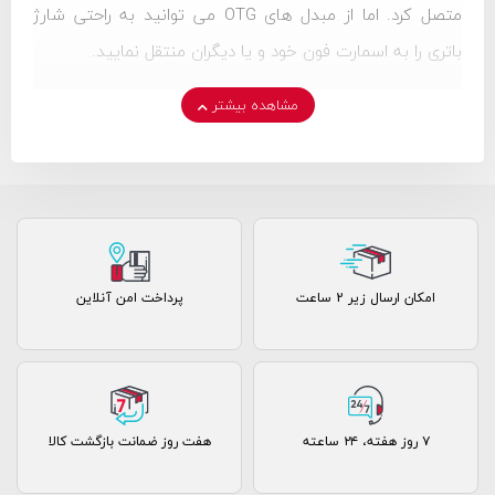
متصل کرد. اما از مبدل های OTG می توانید به راحتی شارژ
باتری را به اسمارت فون خود و یا دیگران منتقل نمایید.
مشاهده بیشتر
امکان ارسال زیر 2 ساعت
پرداخت امن آنلاین
۷ روز ﻫﻔﺘﻪ، ۲۴ ﺳﺎﻋﺘﻪ
هفت روز ضمانت بازگشت کالا