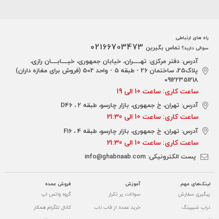
راه های ارتباطی
02166703473
تماس بگیرین
سوالی دارید؟
آدرس: دفتر مرکزی: تهـــــران، خیابان جمهوری، خیــــابــــان رازی،
پلاک25، ساختمان 26 - طبقه 5 - واحد 502 (فروش برای مغازه داران)
09122351218
ساعت کاری: ساعت 10 الی 19
آدرس: تهران، خ جمهوری، بازار چارسو، طبقه 2 ، D46
ساعت کاری: ساعت 10 الی 21:30
آدرس: تهران، خ جمهوری، بازار چارسو، طبقه 4 ، F16
ساعت کاری: ساعت 10 الی 21:30
پست الکترونیکی:
info@ghabnaab.com
لینک‌های مهم
آموزش
فروش عمده
پیگیری سفارش
سوالات پر تکرار
گروه واتس اپ
دراپ شیپینگ
خرید عمده از قاب ناب
کانال تلگرام همکار