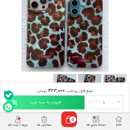
423,000
مبلغ قابل پرداخت:
تومان
افزودن به سبد خرید
قاب صدفی پلنگی آبی آیفون
دسته :
/
قاب و کاور
قاب و کاور اپل
0
مدل گوشی آیفون :
خانه
دسته بندی ها
سفارش ها
ورود / ثبت نام